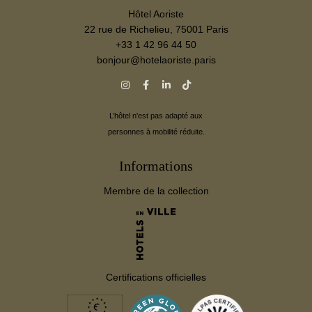
ENGAGEMENTS
Hôtel Aoriste
GALERIE PHOTOS
22 rue de Richelieu, 75001 Paris
CONTACT
+33 1 42 96 44 50
bonjour@hotelaoriste.paris
FAQ
MA RÉSERVATION
RÉSERVER
L’hôtel n'est pas adapté aux
personnes à mobilité réduite.
Informations
Membre de la collection
Certifications officielles