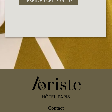
RÉSERVER CETTE OFFRE
ACCUEIL
CHAMBRES & SUITES
SERVICES
SPA
OFFRES & PACKAGES
QUARTIER & TRANSPORTS
Contact