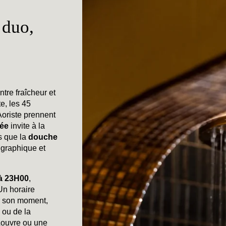
 duo,
ntre fraîcheur et
e, les 45
Aoriste prennent
fée
invite à la
s que la
douche
graphique et
 à 23H00
,
Un horaire
ir son moment,
e ou de la
 Louvre ou une